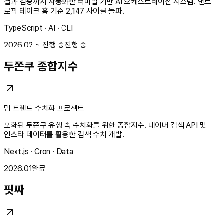
결과 검증까지 자동화한 터미널 기반 AI 오케스트레이션 시스템. 앤트
로픽 테이크 홈 기준 2,147 사이클 돌파.
TypeScript · AI · CLI
2026.02 ~ 진행 중
진행 중
두쫀쿠 종합지수
밈 트렌드 수치화 프로젝트
포화된 두쫀쿠 유행 속 수치화를 위한 종합지수. 네이버 검색 API 및
인스타 데이터를 활용한 검색 수치 개발.
Next.js · Cron · Data
2026.01
완료
핏짜